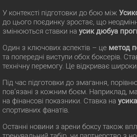
У контексті підготовки до бою між
Усик
до цього поєдинку зростає, що неодмін
змінюються ставки на
усик дюбуа прог
Один з ключових аспектів – це
метод п
та попередні виступи обох боксерів. Ст
технічну перемогу. Це відкриває широки
Під час підготовки до змагання, порів
пов’язані з кожним боєм. Наприклад, м
на фінансові показники. Ставка на
усик
спортивних фанатів.
Останні новини з арени боксу також впл
тренувальний табір, чи партнерство з 