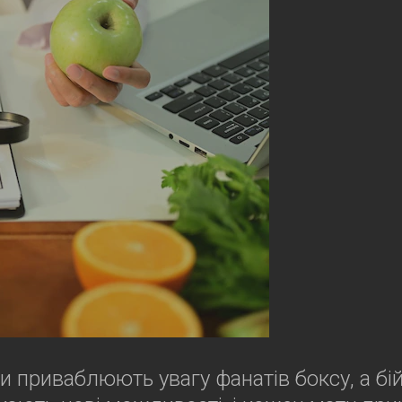
 приваблюють увагу фанатів боксу, а бі