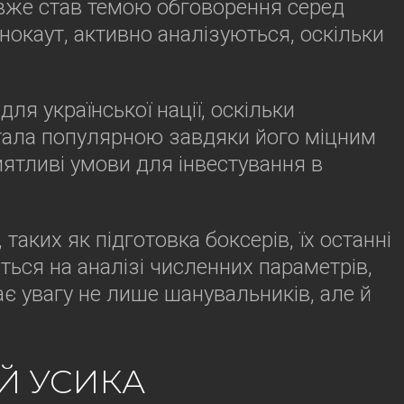
а вже став темою обговорення серед
 нокаут, активно аналізуються, оскільки
ля української нації, оскільки
стала популярною завдяки його міцним
иятливі умови для інвестування в
таких як підготовка боксерів, їх останні
ться на аналізі численних параметрів,
ає увагу не лише шанувальників, але й
Й УСИКА