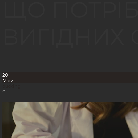
ЩО ПОТРІБ
ВИГІДНИХ 
20
März
duckling
0