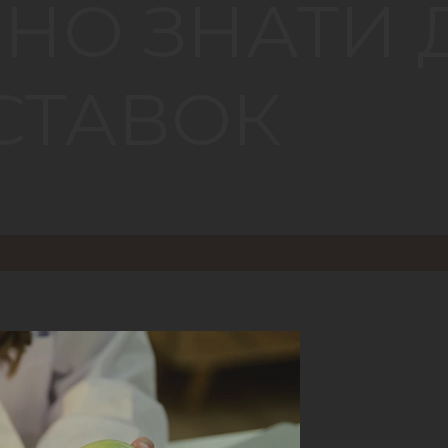
НО ЗНАТИ 
СТАВОК