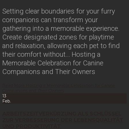
Setting clear boundaries for your furry
companions can transform your
gathering into a memorable experience.
Create designated zones for playtime
and relaxation, allowing each pet to find
their comfort without…
Hosting a
Memorable Celebration for Canine
Companions and Their Owners
Read More
Hosting a Memorable Celebration for Canine
Companions and Their Owners
13
Feb.
ARBEITSZEITVERKÜRZUNG ALS SCHLÜSSEL
ZUR VERBESSERUNG DER LEBENSQUALITÄT
UND PRODUKTIVITÄT