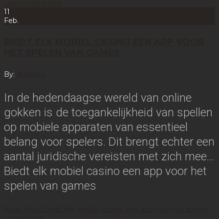
casinos de cripto
11
Feb.
BIEDT ELK MOBIEL CASINO EEN APP VOOR
HET SPELEN VAN GAMES
By:
duckling
In de hedendaagse wereld van online
gokken is de toegankelijkheid van spellen
op mobiele apparaten van essentieel
belang voor spelers. Dit brengt echter een
aantal juridische vereisten met zich mee…
Biedt elk mobiel casino een app voor het
spelen van games
Read More
Biedt elk mobiel casino een app voor het spelen
van games