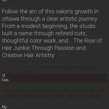
Follow the arc of this salon’s growth in
ottawa through a clear artistic journey.
From a modest beginning, the studio
built a name through refined cuts,
thoughtful color work, and…
The Rise of
Hair Junkie Through Passion and
Creative Hair Artistry
Read More
The Rise of Hair Junkie Through Passion and
Creative Hair Artistry
13
Feb.
HOSTING A MEMORABLE CELEBRATION FOR
CANINE COMPANIONS AND THEIR OWNERS
By:
duckling